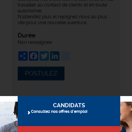
travailler au contact de clients et en toute
autonomie;
N'attendez plus et rejoignez nous au plus
vite pour une nouvelle aventure
.
Durée
Non renseignée
Share
Facebook
Twitter
LinkedIn
viadeo
POSTULEZ
CANDIDATS
Consultez nos offres d'emploi