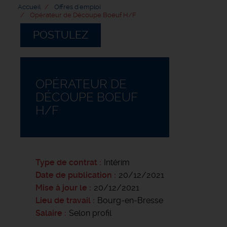
Accueil
Offres d'emploi
Opérateur de Découpe Boeuf H/F
POSTULEZ
OPÉRATEUR DE
DÉCOUPE BOEUF
H/F
Type de contrat
Intérim
Date de publication
20/12/2021
Mise à jour le
20/12/2021
Lieu de travail
Bourg-en-Bresse
Salaire
Selon profil