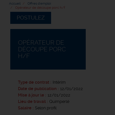
Accueil
Offres d'emploi
Opérateur de découpe porc h/f
POSTULEZ
OPÉRATEUR DE
DÉCOUPE PORC
H/F
Type de contrat
Intérim
Date de publication
12/01/2022
Mise à jour le
12/01/2022
Lieu de travail
Quimperlé
Salaire
Selon profil