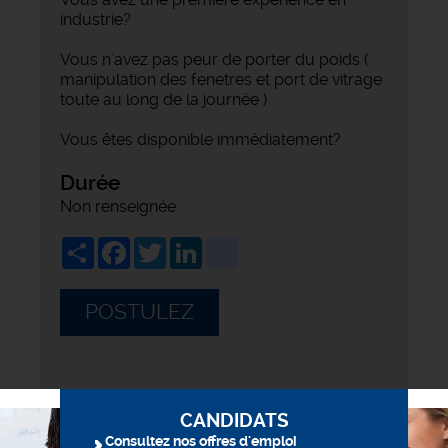
industrie?
Vous n'avez pas peur de porter du poids (
manipulation des fenetres et port de vitrage
toute au long de la journée )
Vous êtes disponible immédiatement?
Durée
Non renseignée
Share
Facebook
Twitter
LinkedIn
viadeo
POSTULEZ
CANDIDATS
Consultez nos offres d'emploi