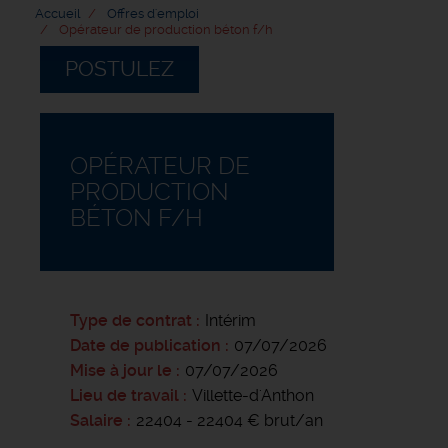
Accueil
Offres d'emploi
Opérateur de production béton f/h
POSTULEZ
OPÉRATEUR DE
PRODUCTION
BÉTON F/H
Type de contrat
Intérim
Date de publication
07/07/2026
Mise à jour le
07/07/2026
Lieu de travail
Villette-d'Anthon
Salaire
22404 - 22404 € brut/an