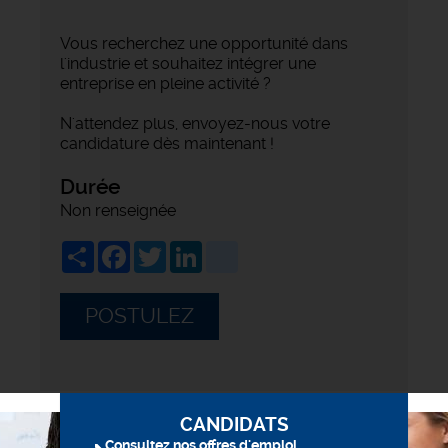
Vous recherchez une opportunité dans
l'industrie et souhaitez intégrer une
entreprise en pleine activité ?
N'attendez plus, envoyez-nous votre
candidature dès maintenant !
Durée
Non renseignée
Share
Facebook
Twitter
LinkedIn
viadeo
POSTULEZ
CANDIDATS
Consultez nos offres d'emploi