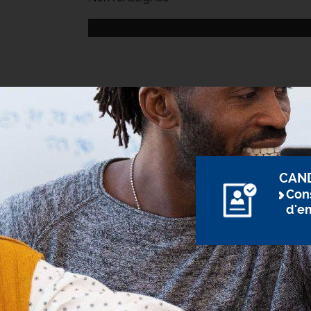
CAN
Cons
d'e