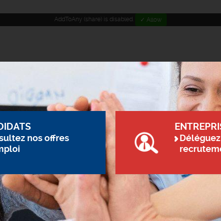
AddToAny (share) is disabled.
✓ Allow
DIDATS
ENTREPRI
ultez nos offres
Déléguez
mploi
recrutem