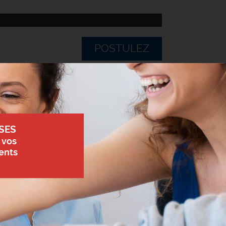
POSTULEZ
SES
 vos
ents