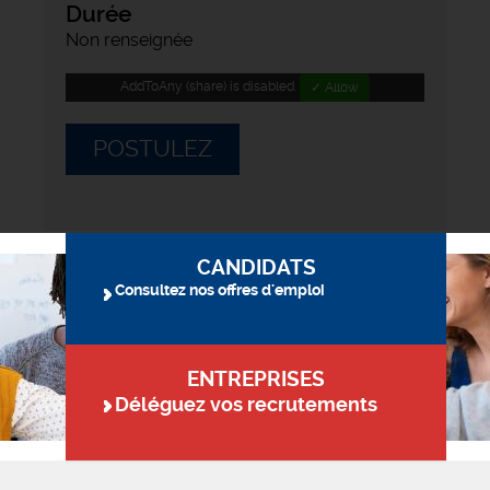
Durée
Non renseignée
AddToAny (share) is disabled.
✓ Allow
POSTULEZ
CANDIDATS
Consultez nos offres d'emploi
ENTREPRISES
Déléguez vos recrutements