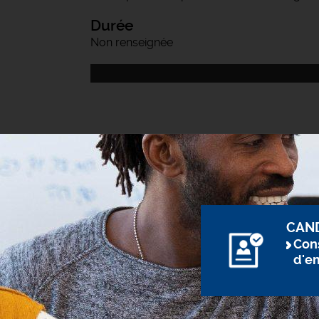
Durée
Non renseignée
CAN
Cons
d'e