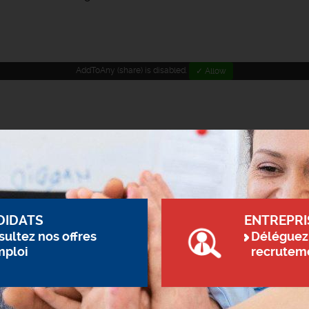
AddToAny (share) is disabled.
✓ Allow
DIDATS
ENTREPRI
ultez nos offres
Déléguez
mploi
recrutem