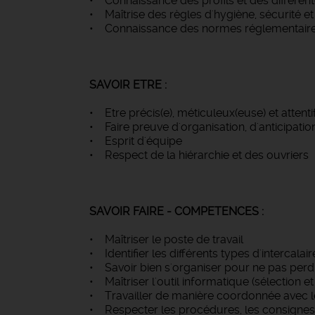
• Connaissance des profils et des différent
• Maîtrise des règles d'hygiène, sécurité et
• Connaissance des normes réglementaires 
SAVOIR ETRE :
• Etre précis(e), méticuleux(euse) et attenti
• Faire preuve d'organisation, d'anticipatio
• Esprit d'équipe
• Respect de la hiérarchie et des ouvriers
SAVOIR FAIRE - COMPETENCES :
• Maîtriser le poste de travail
• Identifier les différents types d'intercalair
• Savoir bien s'organiser pour ne pas per
• Maîtriser l'outil informatique (sélection e
• Travailler de manière coordonnée avec le
• Respecter les procédures, les consignes cl