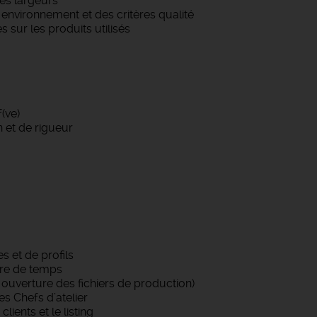
es largeurs
 environnement et des critères qualité
sur les produits utilisés
f(ve)
n et de rigueur
es et de profils
dre de temps
t ouverture des fichiers de production)
s Chefs d’atelier
ients et le listing