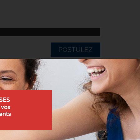
POSTULEZ
SES
 vos
ents