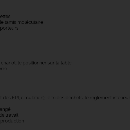
ettes
 de tamis moléculaire
 porteurs
hariot, le positionner sur la table
erre
es EPI, circulation), le tri des déchets, le règlement intérieur
rangé
e travail
e production