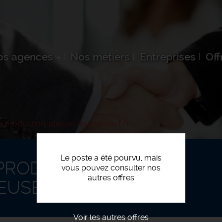
os agences
Nos métiers
Entreprises
Off
 production, plieuse/butyleuse f/h
Le poste a été pourvu, mais
PRODUCTION,
vous pouvez consulter nos
autres offres
EUSE F/H
Voir les autres offres