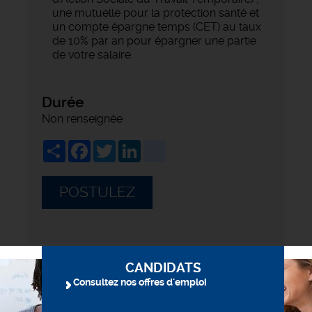
une mutuelle pour la protection santé et
un compte épargne temps (CET) au taux
de 10% par an pour épargner une partie
de votre salaire.
Durée
Non renseignée
Share
Facebook
Twitter
LinkedIn
viadeo
POSTULEZ
CANDIDATS
Consultez nos offres d'emploi