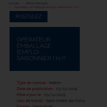
Accueil
Offres d'emploi
Opérateur emballage (emploi saisonnier ) h/f
POSTULEZ
OPÉRATEUR
EMBALLAGE
(EMPLOI
SAISONNIER ) H/F
Type de contrat
Intérim
Date de publication
03/11/2025
Mise à jour le
03/11/2025
Lieu de travail
Saint-André-de-Corcy
Salaire
Selon profil