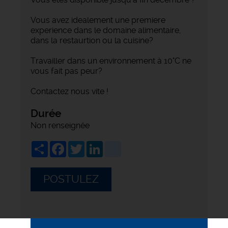
Vous avez idealement une premiere
experience dans le domaine alimentaire,
dans la restaurtion ou la cuisine?
Travailler dans un environnement à 10°C ne
vous fait pas peur?
Contactez nous vite !
Durée
Non renseignée
Share
Facebook
Twitter
LinkedIn
viadeo
POSTULEZ