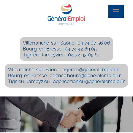
Aller
au
Toggle
contenu
navigat
principal
Villefranche-sur-Saône : 04 74 07 56 06
Bourg-en-Bresse : 04 74 42 69 05
Tignieu-Jameyzieu : 04 72 93 05 61
Villefranche-sur-Saône : agence@generalemploi.fr
Bourg-en-Bresse : agence.bourg@generalemploi.fr
Tignieu-Jameyzieu : agence.tignieu@generalemploi.fr