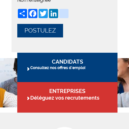
Non renseignée
Share
Facebook
Twitter
LinkedIn
viadeo
POSTULEZ
CANDIDATS
Consultez nos offres d'emploi
ENTREPRISES
Déléguez vos recrutements