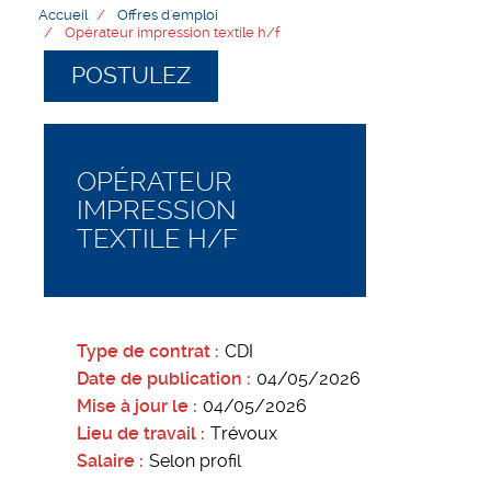
Accueil
Offres d'emploi
Opérateur impression textile h/f
POSTULEZ
OPÉRATEUR
IMPRESSION
TEXTILE H/F
Type de contrat
CDI
Date de publication
04/05/2026
Mise à jour le
04/05/2026
Lieu de travail
Trévoux
Salaire
Selon profil