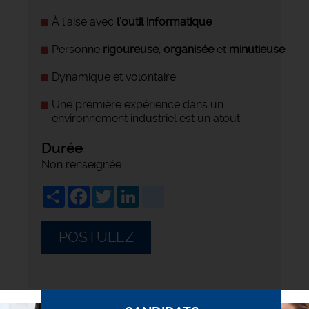
À l’aise avec
l’outil informatique
Personne
rigoureuse
,
organisée
et
minutieuse
Dynamique et volontaire
Une première expérience dans un
environnement industriel est un atout
Durée
Non renseignée
Share
Facebook
Twitter
LinkedIn
viadeo
POSTULEZ