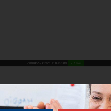
AddToAny (share) is disabled.
✓ Allow