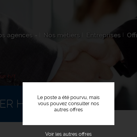
os agences
Nos métiers
Entreprises
Off
ser h/f
Le poste a été pourvu, mais
ER H/F
vous pouvez consulter nos
autres offres
Voir les autres offres