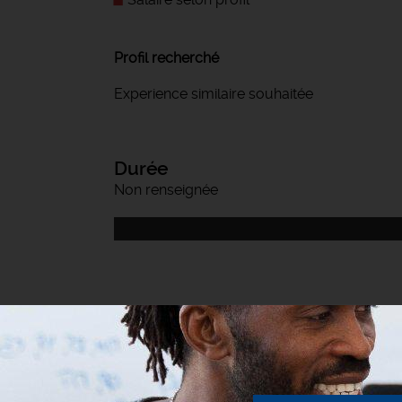
Profil recherché
Experience similaire souhaitée
Durée
Non renseignée