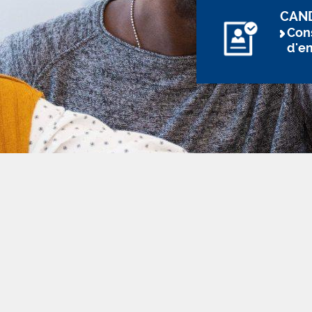
CAN
Cons
d'e