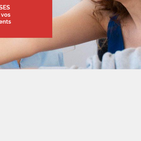
SES
 vos
ents