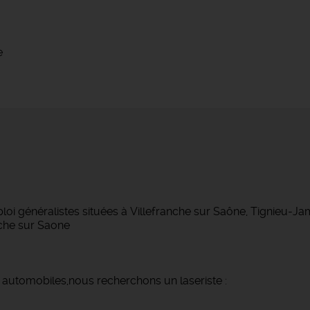
e
 généralistes situées à Villefranche sur Saône, Tignieu-Ja
nche sur Saone
es automobiles,nous recherchons un laseriste :