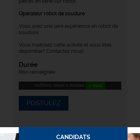
pièces en série sur robot.
Operateur robot de soudure
Vous avez une 1ere expérience en robot de
soudure
Vous maitrisez cette activité et vous êtes
disponible? Contactez nous!
Durée
Non renseignée
AddToAny (share) is disabled.
✓ Allow
POSTULEZ
CANDIDATS