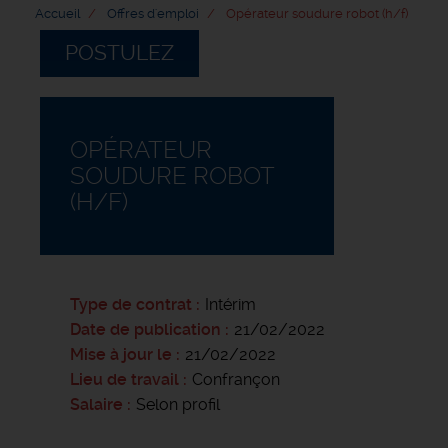
Accueil
Offres d'emploi
Opérateur soudure robot (h/f)
POSTULEZ
OPÉRATEUR
SOUDURE ROBOT
(H/F)
Type de contrat
Intérim
Date de publication
21/02/2022
Mise à jour le
21/02/2022
Lieu de travail
Confrançon
Salaire
Selon profil