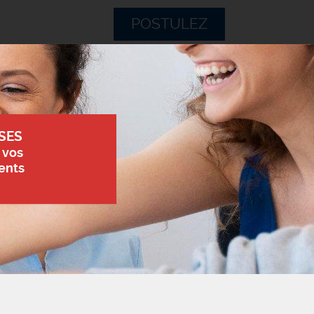
POSTULEZ
SES
 vos
ents