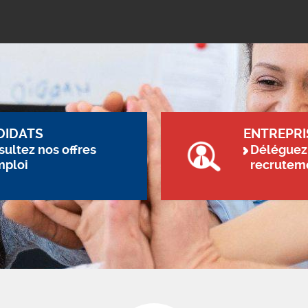
DIDATS
ENTREPRI
ultez nos offres
Déléguez
mploi
recrutem