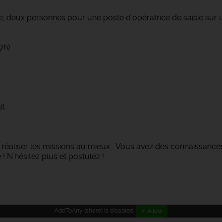
e, deux personnes pour une poste d'opératrice de saisie sur un
7h)
il
 réaliser les missions au mieux . Vous avez des connaissance
 N'hésitez plus et postulez !
AddToAny (share) is disabled.
✓ Allow