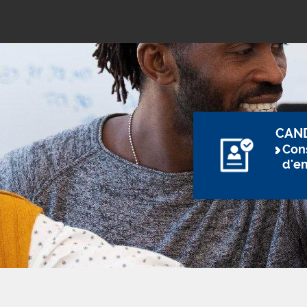
CAN
Cons
d'e