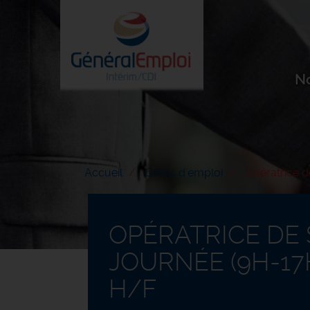
Aller
au
contenu
principal
N
Accueil
Offres d'emploi
Opératrice de
OPÉRATRICE DE 
JOURNÉE (9H-17H
H/F