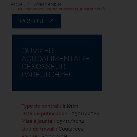
Accueil
Offres d'emploi
Ouvrier agroalimentaire désosseur pareur (h/f)
POSTULEZ
OUVRIER
AGROALIMENTAIRE
DÉSOSSEUR
PAREUR (H/F)
Type de contrat
Intérim
Date de publication
05/11/2024
Mise à jour le
05/11/2024
Lieu de travail
Coutances
Salaire
Selon profil