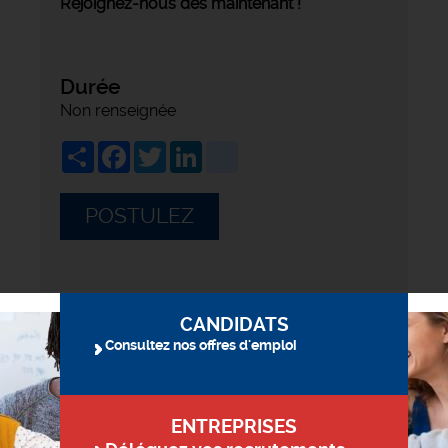
Rejoignez-nous dès maintenant !
Durée
Non renseignée
Share
Facebook
Twitter
LinkedIn
viadeo
POSTULEZ
CANDIDATS
Consultez nos offres d'emploi
ENTREPRISES