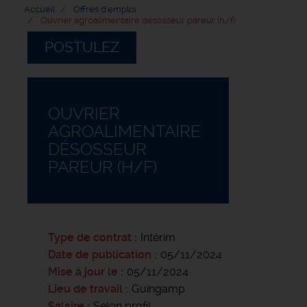
Accueil
Offres d'emploi
Ouvrier agroalimentaire désosseur pareur (h/f)
POSTULEZ
OUVRIER
AGROALIMENTAIRE
DÉSOSSEUR
PAREUR (H/F)
Type de contrat
Intérim
Date de publication
05/11/2024
Mise à jour le
05/11/2024
Lieu de travail
Guingamp
Salaire
Selon profil