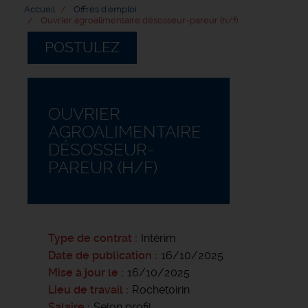
Accueil
Offres d'emploi
Ouvrier agroalimentaire désosseur-pareur (h/f)
POSTULEZ
OUVRIER
AGROALIMENTAIRE
DÉSOSSEUR-
PAREUR (H/F)
Type de contrat
Intérim
Date de publication
16/10/2025
Mise à jour le
16/10/2025
Lieu de travail
Rochetoirin
Salaire
Selon profil