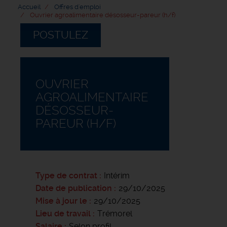
Accueil
Offres d'emploi
Ouvrier agroalimentaire désosseur-pareur (h/f)
POSTULEZ
OUVRIER
AGROALIMENTAIRE
DÉSOSSEUR-
PAREUR (H/F)
Type de contrat
Intérim
Date de publication
29/10/2025
Mise à jour le
29/10/2025
Lieu de travail
Trémorel
Salaire
Selon profil