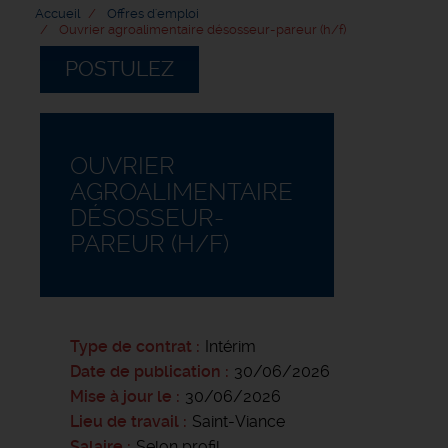
Accueil
Offres d'emploi
Ouvrier agroalimentaire désosseur-pareur (h/f)
POSTULEZ
OUVRIER
AGROALIMENTAIRE
DÉSOSSEUR-
PAREUR (H/F)
Type de contrat
Intérim
Date de publication
30/06/2026
Mise à jour le
30/06/2026
Lieu de travail
Saint-Viance
Salaire
Selon profil