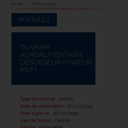
Accueil
Offres d'emploi
Ouvrier agroalimentaire désosseur/pareur (h/f)
POSTULEZ
OUVRIER
AGROALIMENTAIRE
DÉSOSSEUR/PAREUR
(H/F)
Type de contrat
Intérim
Date de publication
16/10/2025
Mise à jour le
16/10/2025
Lieu de travail
Castres
Salaire
Selon profil