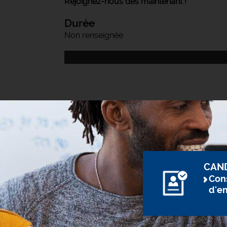
Rejoignez-nous dès maintenant !
Durée
Non renseignée
CAN
Cons
d'e