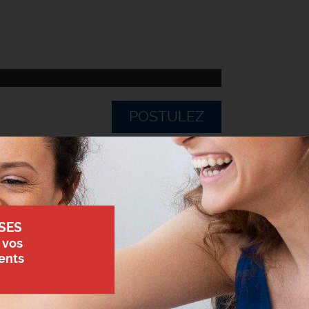
POSTULEZ
SES
 vos
ents