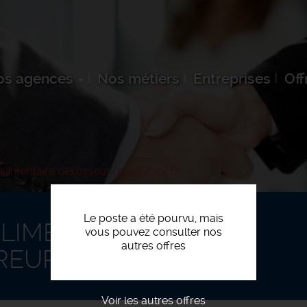
os agences
Nos métiers
Entreprises
Off
alimentaire désosseur/pareur (h/f)
Le poste a été pourvu, mais
LIMENTAIRE
vous pouvez consulter nos
autres offres
EUR (H/F)
Voir les autres offres