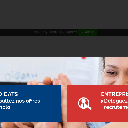
AddToAny (share) is disabled.
✓ Allow
DIDATS
ENTREPRI
ultez nos offres
Déléguez
mploi
recrutem