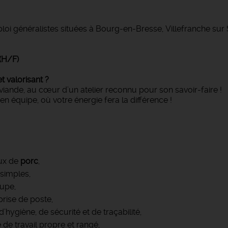
loi généralistes situées à Bourg-en-Bresse, Villefranche su
(H/F)
 valorisant ?
iande, au cœur d’un atelier reconnu pour son savoir-faire !
, en équipe, où votre énergie fera la différence !
x de
porc
,
simples,
oupe,
prise de poste,
hygiène, de sécurité et de traçabilité,
 de travail propre et rangé,