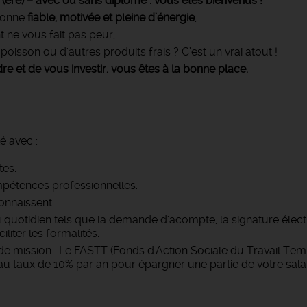
r(ère) – avec ou sans diplôme : vous êtes bienvenus !
rsonne
fiable, motivée et pleine d’énergie
,
t ne vous fait pas peur,
oisson ou d'autres produits frais ? C’est un vrai atout !
re et de vous investir, vous êtes à la bonne place.
é avec :
tes.
pétences professionnelles.
onnaissent.
u quotidien tels que la demande d'acompte, la signature élec
iter les formalités.
e mission : Le FASTT (Fonds d'Action Sociale du Travail Temp
 taux de 10% par an pour épargner une partie de votre salai