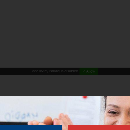
AddToAny (share) is disabled.
✓ Allow