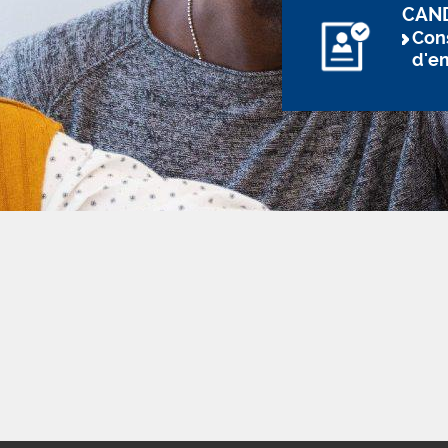
CAN
Cons
d'e