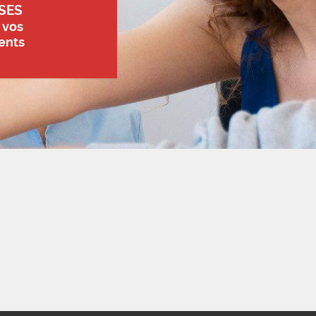
SES
 vos
ents