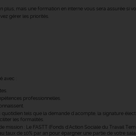
n plus, mais une formation en interne vous sera assurée si v
ez gérer les priorités.
é avec :
tes.
pétences professionnelles.
onnaissent.
u quotidien tels que la demande d'acompte, la signature élec
iter les formalités.
e mission : Le FASTT (Fonds d'Action Sociale du Travail Temp
 taux de 10% par an pour épargner une partie de votre salai