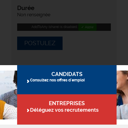
Durée
Non renseignée
AddToAny (share) is disabled.
✓ Allow
POSTULEZ
CANDIDATS
Consultez nos offres d'emploi
ENTREPRISES
Déléguez vos recrutements