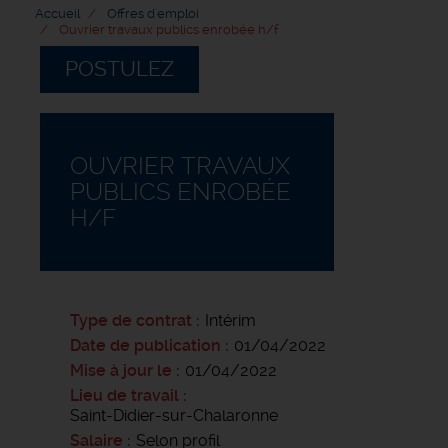
Accueil
Offres d'emploi
Ouvrier travaux publics enrobée h/f
POSTULEZ
OUVRIER TRAVAUX
PUBLICS ENROBÉE
H/F
Type de contrat
Intérim
Date de publication
01/04/2022
Mise à jour le
01/04/2022
Lieu de travail
Saint-Didier-sur-Chalaronne
Salaire
Selon profil