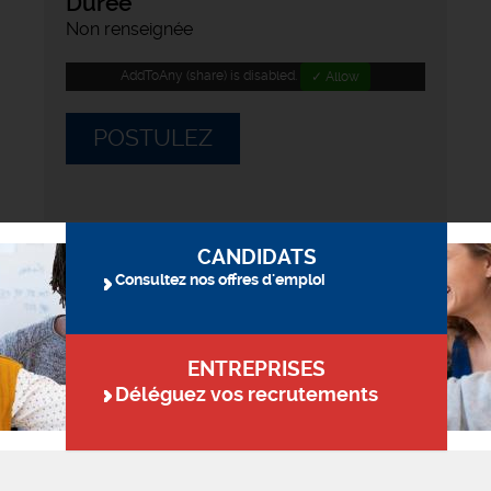
Durée
Non renseignée
AddToAny (share) is disabled.
✓ Allow
POSTULEZ
CANDIDATS
Consultez nos offres d'emploi
ENTREPRISES
Déléguez vos recrutements