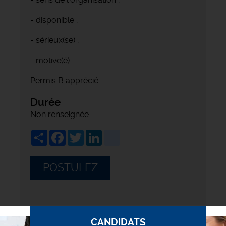
- disponible ;
- sérieux(se) ;
- motive(é).
Permis B apprécié
Durée
Non renseignée
Share
Facebook
Twitter
LinkedIn
viadeo
POSTULEZ
CANDIDATS