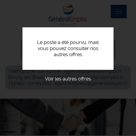
Aller
au
Toggle
contenu
navigat
principal
Le poste a été pourvu, mais
Villefranche-sur-Saône : 04 74 07 56 06
vous pouvez consulter nos
Bourg-en-Bresse : 04 74 42 69 05
autres offres
Tignieu-Jameyzieu : 04 72 93 05 61
Villefranche-sur-Saône : agence@generalemploi.fr
Bourg-en-Bresse : agence.bourg@generalemploi.fr
Voir les autres offres
Tignieu-Jameyzieu : agence.tignieu@generalemploi.fr