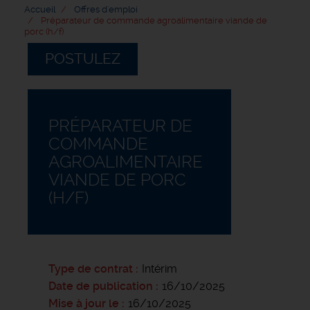
Accueil
Offres d'emploi
Préparateur de commande agroalimentaire viande de
porc (h/f)
POSTULEZ
PRÉPARATEUR DE
COMMANDE
AGROALIMENTAIRE
VIANDE DE PORC
(H/F)
Type de contrat
Intérim
Date de publication
16/10/2025
Mise à jour le
16/10/2025