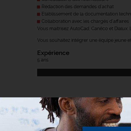
Rédaction des demandes d’achat
Etablissement de la documentation techni
Collaboration avec les chargés d’affaires
Vous maitrisez AutoCad, Canéco et Dialux. 
Vous souhaitez intégrer une équipe jeune 
Expérience
5 ans