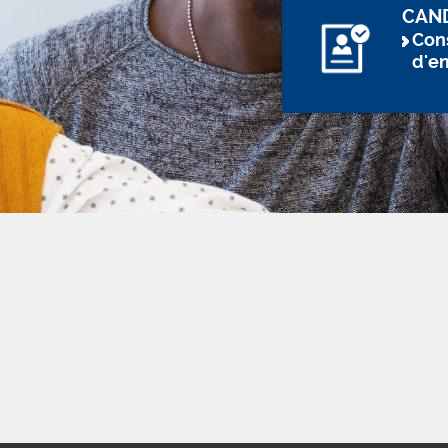
CAN
Cons
d'e