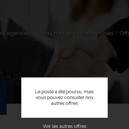
os agences
Nos métiers
Entreprises
Off
/F
Le poste a été pourvu, mais
vous pouvez consulter nos
autres offres
Voir les autres offres