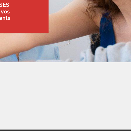
SES
 vos
ents