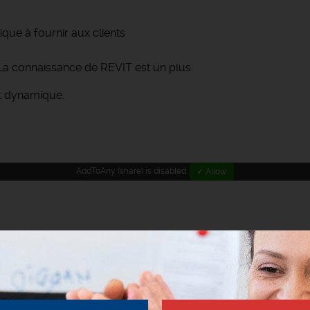
que à fournir aux clients
La connaissance de REVIT est un plus.
et dynamique.
AddToAny (share) is disabled.
✓ Allow