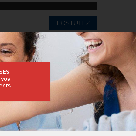
POSTULEZ
SES
 vos
ents