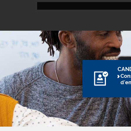
CAN
Cons
d'e