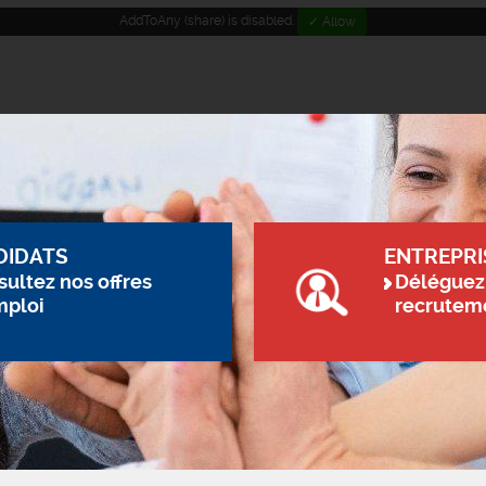
AddToAny (share) is disabled.
✓ Allow
DIDATS
ENTREPRI
ultez nos offres
Déléguez
mploi
recrutem