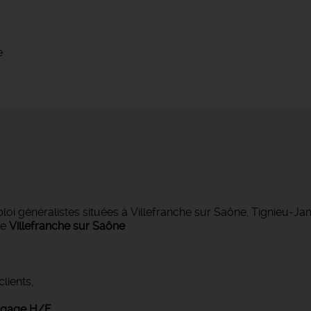
e
 généralistes situées à Villefranche sur Saône, Tignieu-J
de
Villefranche sur Saône
lients,
lagage H/F