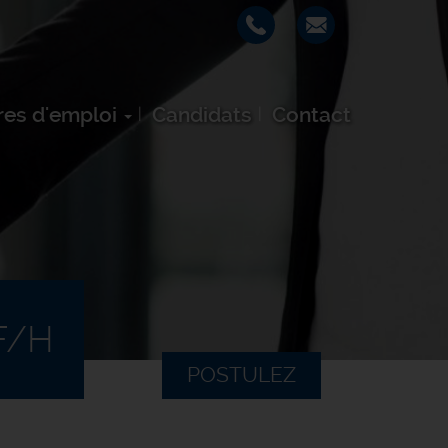
res d'emploi
Candidats
Contact
F/H
POSTULEZ