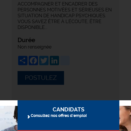
ACCOMPAGNER ET ENCADRER DES
PERSONNES MOTIVÉES ET SÉRIEUSES EN
SITUATION DE HANDICAP PSYCHIQUES.
VOUS SAVEZ ÊTRE À L'ÉCOUTE, ÊTRE
DISPONIBLE...
Durée
Non renseignée
Share
Facebook
Twitter
LinkedIn
viadeo
POSTULEZ
CANDIDATS
Consultez nos offres d'emploi