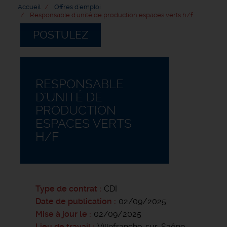
Accueil
Offres d'emploi
Responsable d'unité de production espaces verts h/f
POSTULEZ
RESPONSABLE
D'UNITÉ DE
PRODUCTION
ESPACES VERTS
H/F
Type de contrat
CDI
Date de publication
02/09/2025
Mise à jour le
02/09/2025
Lieu de travail
Villefranche-sur-Saône