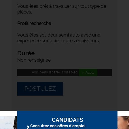
Vous êtes prêt à travailler sur tout type de
pièces.
Profil recherché
Vous êtes soudeur semi auto avec une
expérience sur acier toutes épaisseurs.
Durée
Non renseignée
AddToAny (share) is disabled.
✓ Allow
POSTULEZ
CANDIDATS
Consultez nos offres d'emploi