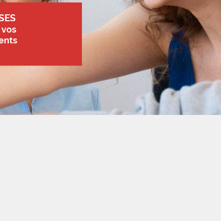
SES
 vos
ents