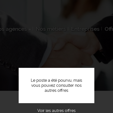
os agences
Nos métiers
Entreprises
Off
Le poste a été pourvu, mais
vous pouvez consulter nos
autres offres
Voir les autres offres