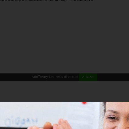
AddToAny (share) is disabled.
✓ Allow