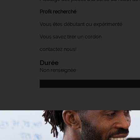
Profil recherché
Vous êtes débutant ou expérimenté
Vous savez tirer un cordon
contactez nous!
Durée
Non renseignée