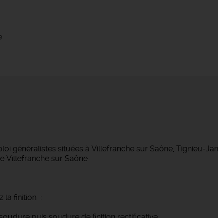
e
 généralistes situées à Villefranche sur Saône, Tignieu-J
e Villefranche sur Saône
 la finition :
oudure puis soudure de finition rectificative.