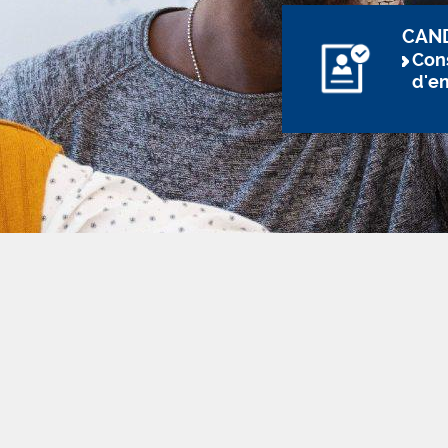
CAN
Cons
d'e