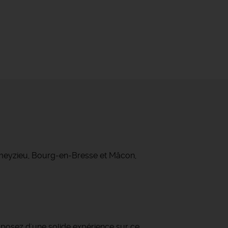
ameyzieu, Bourg-en-Bresse et Mâcon,
sposez d'une solide expérience sur ce