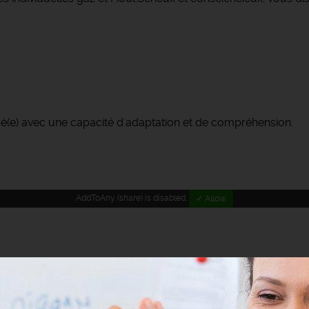
sé(e) avec une capacité d'adaptation et de compréhension.
AddToAny (share) is disabled.
✓ Allow