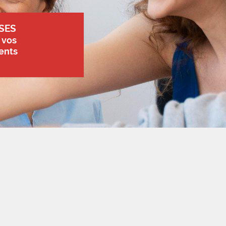
SES
 vos
ents