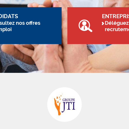
DIDATS
ENTREPRI
ultez nos offres
Déléguez
mploi
recrutem