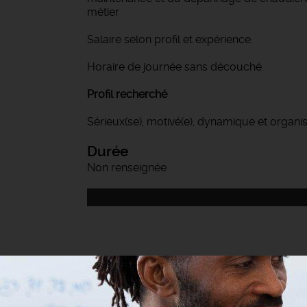
métier
Salaire selon profil et expérience.
Horaire de journée sans découché.
Profil recherché
Sérieux(se), motivé(e), dynamique et organi
Durée
Non renseignée