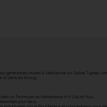
 généralistes situées à Villefranche sur Saône, Tignieu-J
 St Denis les Bourgs.
lient un Technicien de Maintenance H/F Gaz et Fioul.
tiellement pour de la
individuelles gaz et Fioul.Sérieux et consciencieux, vous di