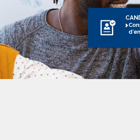
CAN
Cons
d'e