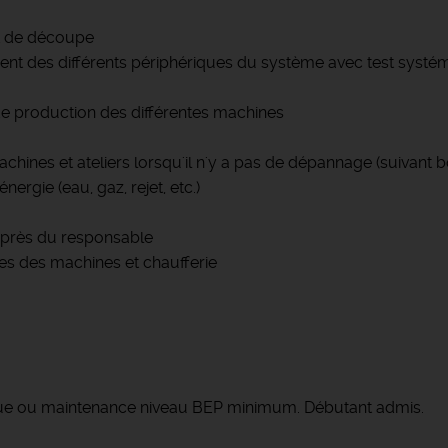
et de découpe
nt des différents périphériques du système avec test systéma
e production des différentes machines
machines et ateliers lorsqu'il n'y a pas de dépannage (suiva
rgie (eau, gaz, rejet, etc.)
uprès du responsable
les des machines et chaufferie
ique ou maintenance niveau BEP minimum. Débutant admis.