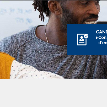
CAN
Cons
d'e