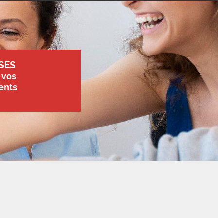
SES
 vos
ents