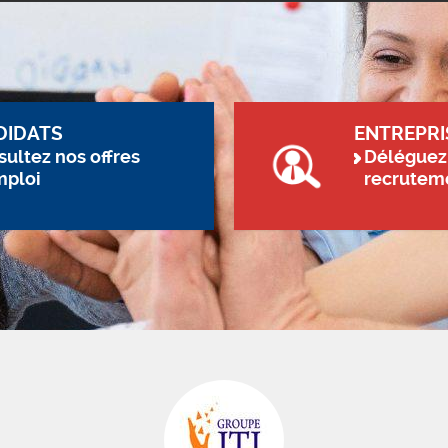
DIDATS
ENTREPRI
ultez nos offres
Déléguez
mploi
recrutem