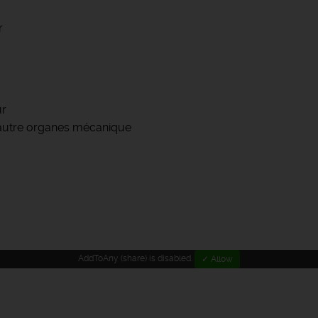
r
ur
autre organes mécanique
AddToAny (share) is disabled.
✓ Allow