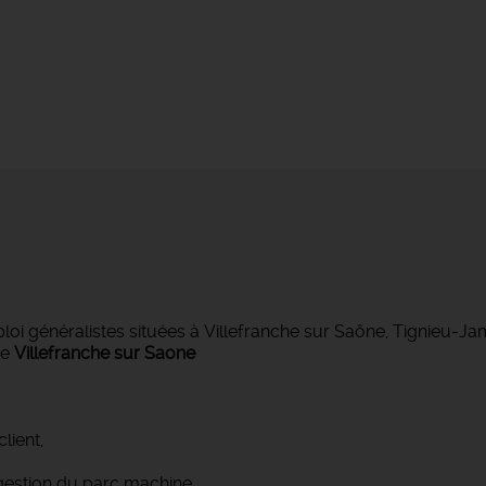
 généralistes situées à Villefranche sur Saône, Tignieu-J
de
Villefranche sur Saone
lient,
gestion du parc machine