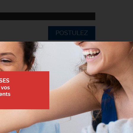
POSTULEZ
SES
 vos
ents