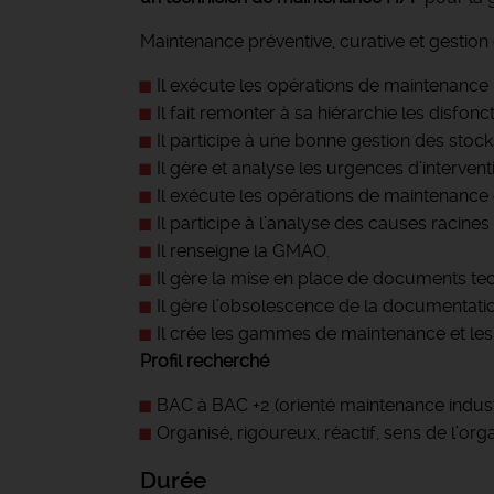
Maintenance préventive, curative et gestio
Il exécute les opérations de maintenance 
Il fait remonter à sa hiérarchie les disf
Il participe à une bonne gestion des stock
Il gère et analyse les urgences d’interventi
Il exécute les opérations de maintenance 
Il participe à l’analyse des causes racines
Il renseigne la GMAO.
Il gère la mise en place de documents te
Il gère l’obsolescence de la documentati
Il crée les gammes de maintenance et les
Profil recherché
BAC à BAC +2 (orienté maintenance industr
Organisé, rigoureux, réactif, sens de l’orga
Durée