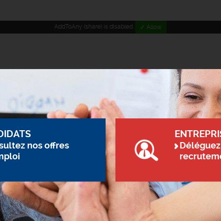
AddToAny (share) is disabled.
✓ Allow
DIDATS
ENTREPRI
ultez nos offres
Déléguez
mploi
recrutem