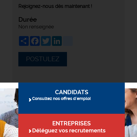
Rejoignez-nous dès maintenant !
Durée
Non renseignée
Share
Facebook
Twitter
LinkedIn
viadeo
POSTULEZ
CANDIDATS
Consultez nos offres d'emploi
ENTREPRISES
Déléguez vos recrutements