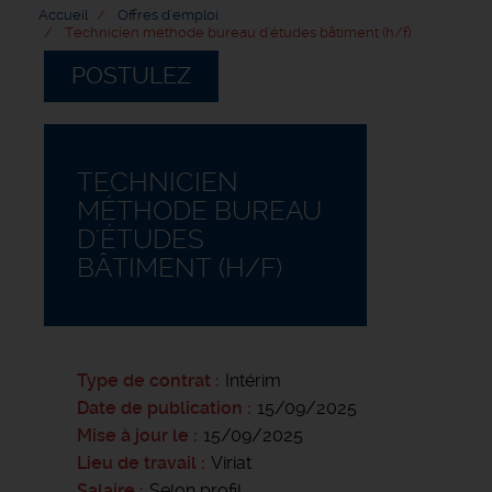
Accueil
Offres d'emploi
Technicien méthode bureau d'études bâtiment (h/f)
POSTULEZ
TECHNICIEN
MÉTHODE BUREAU
D'ÉTUDES
BÂTIMENT (H/F)
Type de contrat
Intérim
Date de publication
15/09/2025
Mise à jour le
15/09/2025
Lieu de travail
Viriat
Salaire
Selon profil