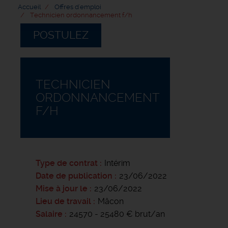
Accueil
Offres d'emploi
Technicien ordonnancement f/h
POSTULEZ
TECHNICIEN
ORDONNANCEMENT
F/H
Type de contrat
Intérim
Date de publication
23/06/2022
Mise à jour le
23/06/2022
Lieu de travail
Mâcon
Salaire
24570 - 25480 € brut/an