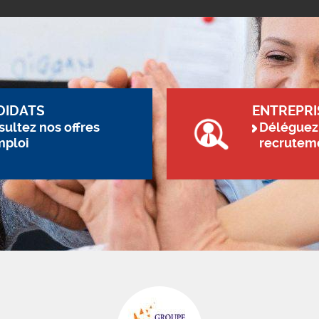
DIDATS
ENTREPRI
ultez nos offres
Déléguez
mploi
recrutem