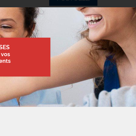
SES
 vos
ents