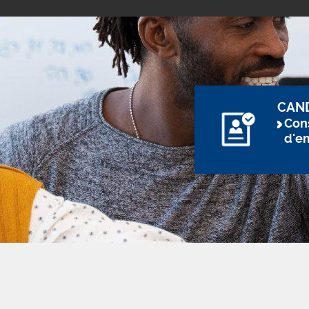
CAN
Cons
d'e