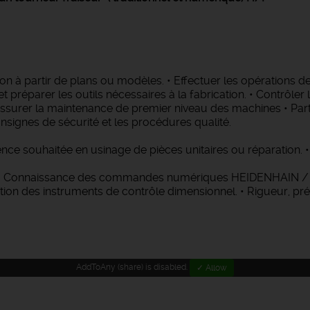
tion à partir de plans ou modèles. • Effectuer les opérations 
et préparer les outils nécessaires à la fabrication. • Contrôler
ssurer la maintenance de premier niveau des machines • Parti
nsignes de sécurité et les procédures qualité.
e souhaitée en usinage de pièces unitaires ou réparation. • E
ge • Connaissance des commandes numériques HEIDENHAIN /
ation des instruments de contrôle dimensionnel. • Rigueur, pr
AddToAny (share) is disabled.
✓ Allow