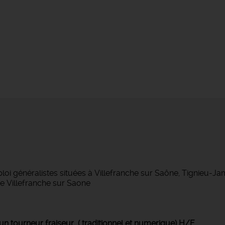
 généralistes situées à Villefranche sur Saône, Tignieu-J
 Villefranche sur Saone
un tourneur fraiseur ( traditionnel et numerique) H/F