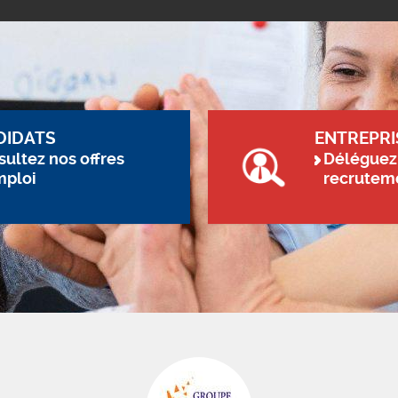
DIDATS
ENTREPRI
ultez nos offres
Déléguez
mploi
recrutem