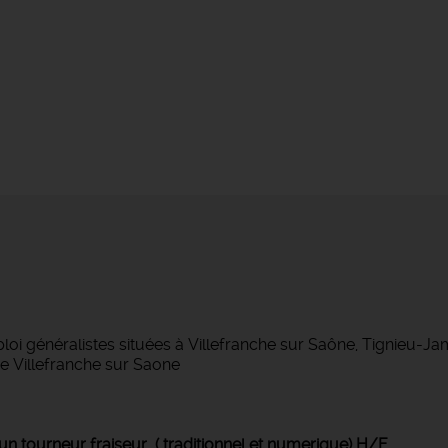
 généralistes situées à Villefranche sur Saône, Tignieu-J
 Villefranche sur Saone
un tourneur fraiseur ( traditionnel et numerique) H/F