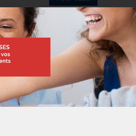
SES
 vos
ents