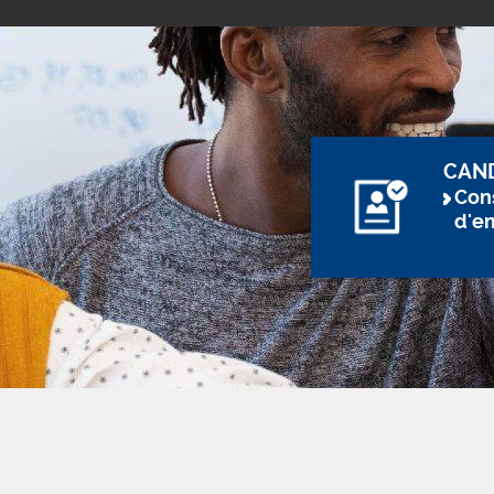
CAN
Cons
d'e