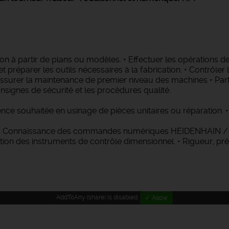
tion à partir de plans ou modèles. • Effectuer les opérations 
et préparer les outils nécessaires à la fabrication. • Contrôler
ssurer la maintenance de premier niveau des machines • Parti
nsignes de sécurité et les procédures qualité.
e souhaitée en usinage de pièces unitaires ou réparation. • E
ge • Connaissance des commandes numériques HEIDENHAIN /
ation des instruments de contrôle dimensionnel. • Rigueur, pr
AddToAny (share) is disabled.
✓ Allow