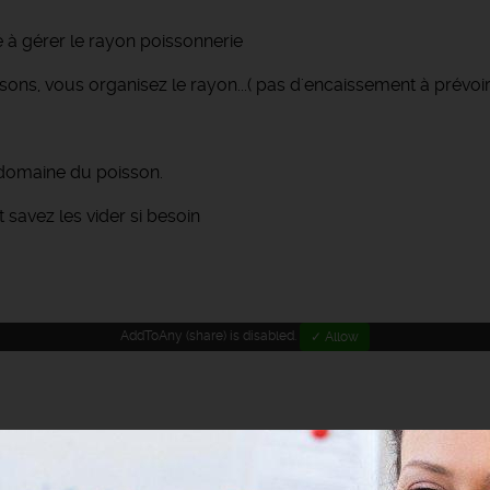
à gérer le rayon poissonnerie
ssons, vous organisez le rayon...( pas d'encaissement à prévoir
 domaine du poisson.
 savez les vider si besoin
AddToAny (share) is disabled.
✓ Allow