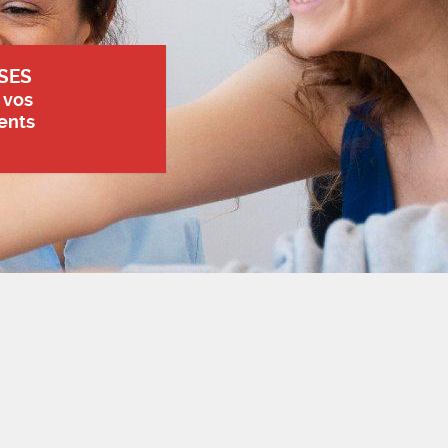
SES
 vos
ents