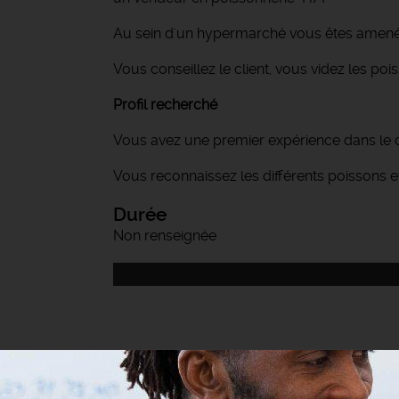
Au sein d'un hypermarché vous êtes amené 
Vous conseillez le client, vous videz les poi
Profil recherché
Vous avez une premier expérience dans le
Vous reconnaissez les différents poissons et
Durée
Non renseignée