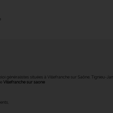
e
 généralistes situées à Villefranche sur Saône, Tignieu-J
de
Villefranche sur saone
ents,