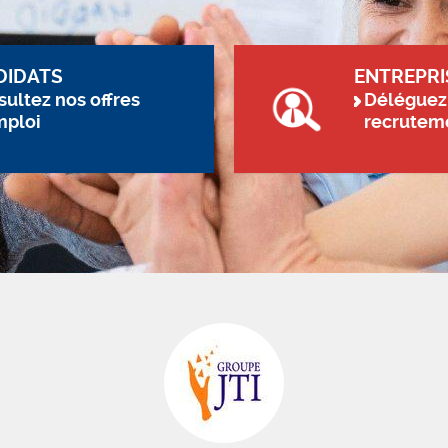
DIDATS
ENTREPRI
ultez nos offres
Déléguez
mploi
recrutem