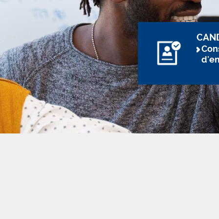
CAN
Cons
d'e